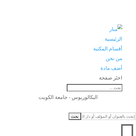
الرئيسية
أقسام المكتبة
من نحن
أضف مادة
اختَر صفحة
البكالوريوس - جامعة الكويت
بحث

ن: